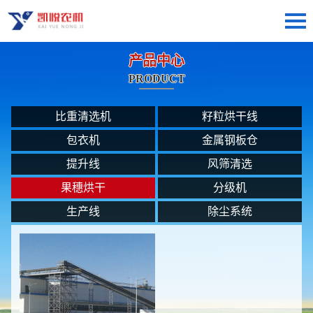
产品中心
PRODUCT
比重清选机
籽粒烘干线
包衣机
金属钢板仓
提升线
风筛清选
果穗烘干
分级机
生产线
除尘系统