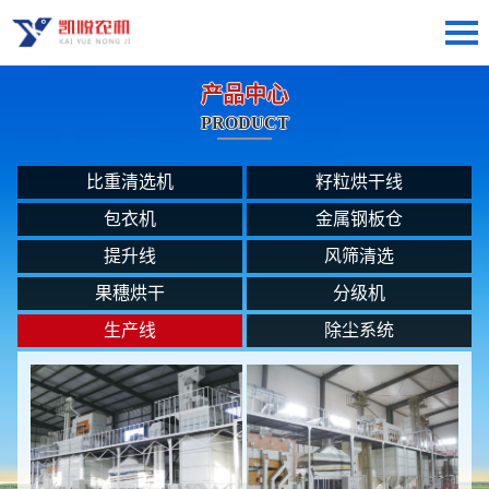
产品中心
PRODUCT
比重清选机
籽粒烘干线
包衣机
金属钢板仓
提升线
风筛清选
果穗烘干
分级机
生产线
除尘系统